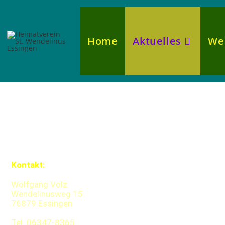
Home
Aktuelles
We
Kontakt:
Wolfgang Volz
Wendelinusweg 15
76879 Essingen
Tel. 06347-8365